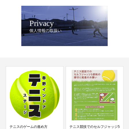
Privacy
個人情報の取扱い
ゲームの進め方
テニス競技でのセルフジャッジ5
春野インドアの