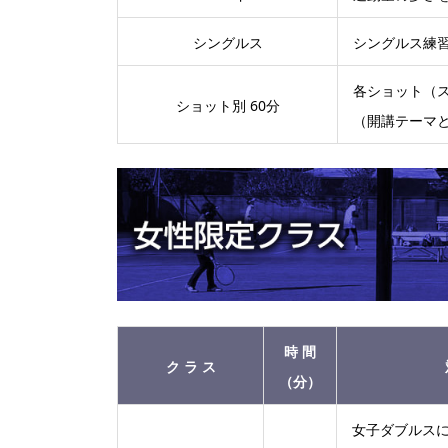
シングルス
シングルス練
各ショット（
ショット別 60分
（開講テーマ
時 間
ク ラ ス
（分）
女子ダブルス