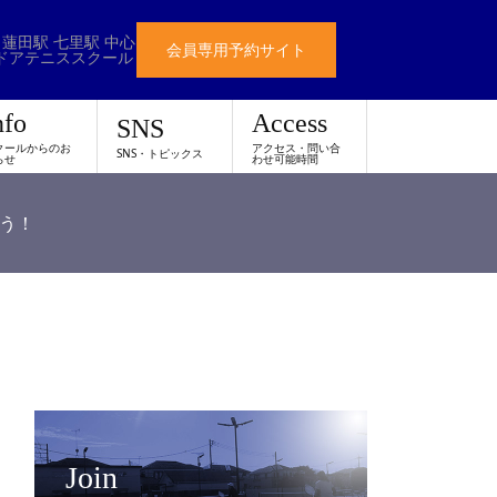
 蓮田駅 七里駅 中心
会員専用予約サイト
ドアテニススクール
nfo
Access
SNS
クールからのお
アクセス・問い合
SNS・トピックス
らせ
わせ可能時間
う！
Join