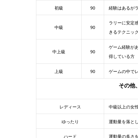
初級
90
経験はあるが
ラリーに安定
中級
90
きるテクニッ
ゲーム経験が
中上級
90
得している方
上級
90
ゲームの中で
その他
レディース
中級以上の女
ゆったり
運動量を落と
ハード
運動量の多さ