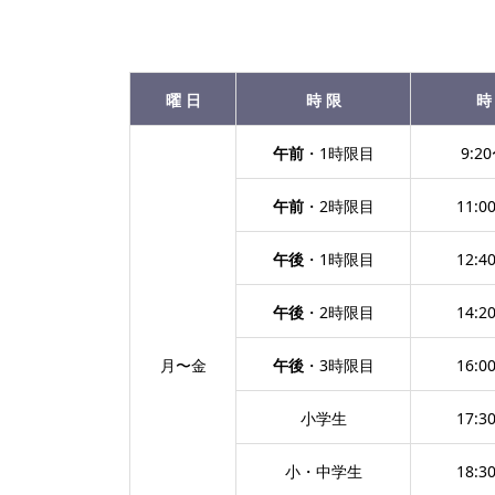
曜 日
時 限
時
午前
・1時限目
9:20
午前
・2時限目
11:0
午後
・1時限目
12:4
午後
・2時限目
14:2
月〜金
午後
・3時限目
16:0
小学生
17:3
小・中学生
18:3