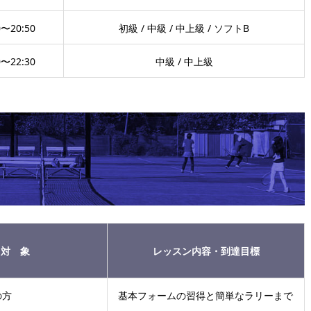
0〜20:50
初級 / 中級 / 中上級 / ソフトB
0〜22:30
中級 / 中上級
対 象
レッスン内容・到達⽬標
の⽅
基本フォームの習得と簡単なラリーまで