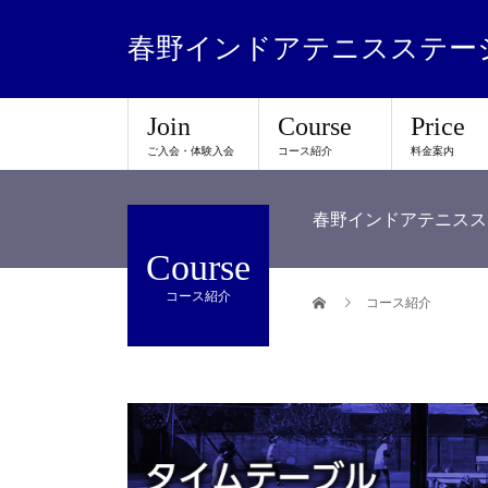
春野インドアテニスステー
Join
Course
Price
ご入会・体験入会
コース紹介
料金案内
春野インドアテニスス
Course
コース紹介
コース紹介