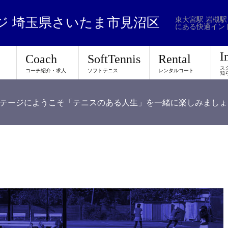
東大宮駅 岩槻駅
ジ 埼玉県さいたま市見沼区
にある快適イン
I
Coach
SoftTennis
Rental
ス
コーチ紹介・求人
ソフトテニス
レンタルコート
知
テージにようこそ「テニスのある人生」を一緒に楽しみましょ