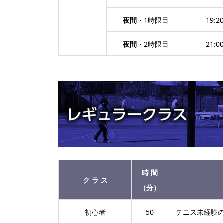
夜間
・1時限目
19:2
夜間
・2時限目
21:0
時 間
ク ラ ス
（分）
初心者
50
テニス未経験